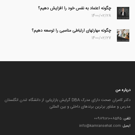
چگونه اعتماد به نفس خود را افزایش دهیم؟
1400/02/28
چگونه مهارتهای ارتباطی مناسبی را توسعه دهیم؟
1400/02/27
درباره من
دکتر کامران صحت دارای مدرک DBA گرایش بازاریابی از دانشگاه لندن انگلستان
مدرس و مشاور برترین برندهای داخلی و بین المللی
تلفن:
00989121008545
ایمیل:
info@kamransehat.com