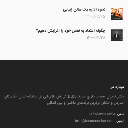
نحوه اداره یک سالن زیبایی
1400/03/05
چگونه اعتماد به نفس خود را افزایش دهیم؟
1400/02/28
درباره من
دکتر کامران صحت دارای مدرک DBA گرایش بازاریابی از دانشگاه لندن انگلستان
مدرس و مشاور برترین برندهای داخلی و بین المللی
تلفن:
00989121008545
ایمیل:
info@kamransehat.com