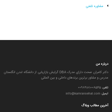
مشاوره تلفنی
درباره من
دکتر کامران صحت دارای مدرک DBA گرایش بازاریابی از دانشگاه لندن انگلستان
مدرس و مشاور برترین برندهای داخلی و بین المللی
تلفن:
00989121008545
ایمیل:
info@kamransehat.com
آخرین مطالب وبلاگ