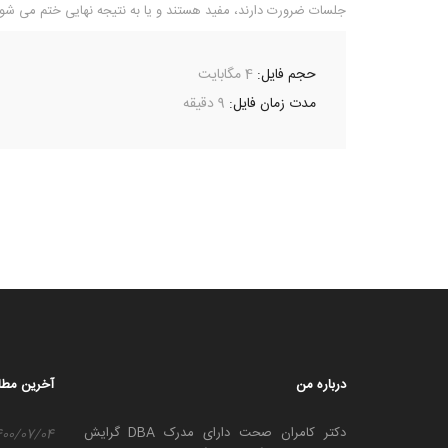
جلسات ضرورت دارند، مفید هستند و یا به نتیجه نهایی ختم می شو
حجم فایل:
4 مگابایت
مدت زمان فایل:
9 دقیقه
درباره من
آخرین مطا
دکتر کامران صحت دارای مدرک DBA گرایش
400/07/04