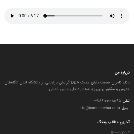
درباره من
دکتر کامران صحت دارای مدرک DBA گرایش بازاریابی از دانشگاه لندن انگلستان
مدرس و مشاور برترین برندهای داخلی و بین المللی
تلفن:
00989121008545
ایمیل:
info@kamransehat.com
آخرین مطالب وبلاگ
1400/07/04