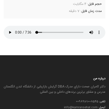
حجم فایل:
4 مگابایت
مدت زمان فایل:
7 دقیقه
درباره من
دکتر کامران صحت دارای مدرک DBA گرایش بازاریابی از دانشگاه لندن انگلستان
مدرس و مشاور برترین برندهای داخلی و بین المللی
تلفن:
00989121008545
ایمیل:
info@kamransehat.com